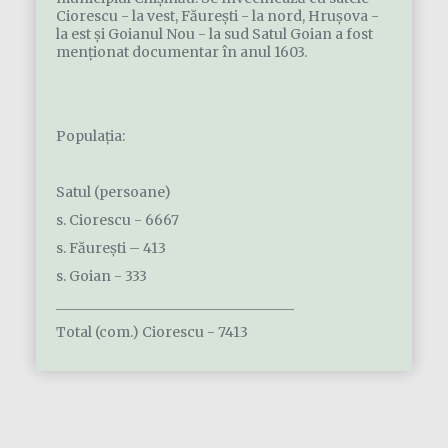
Ciorescu - la vest, Făureşti - la nord, Hruşova -
la est şi Goianul Nou - la sud Satul Goian a fost
menționat documentar în anul 1603.
Populația:
Satul (persoane)
s. Ciorescu - 6667
s. Făurești – 413
s. Goian - 333
__________________________________
Total (com.) Ciorescu - 7413