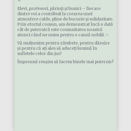
💛
Elevi, profesori, părinți și bunici – fiecare
dintre voi a contribuit la crearea unei
atmosfere calde, pline de bucurie și solidaritate.
Prin efortul comun, am demonstrat încă o dată
cât de puternică este comunitatea noastră
atunci când ne unim pentru o cauză nobilă. ✨
Vă mulțumim pentru zâmbete, pentru dăruire
și pentru că ați ales să aduceți lumină în
sufletele celor din jur!
Împreună reușim să facem binele mai puternic!