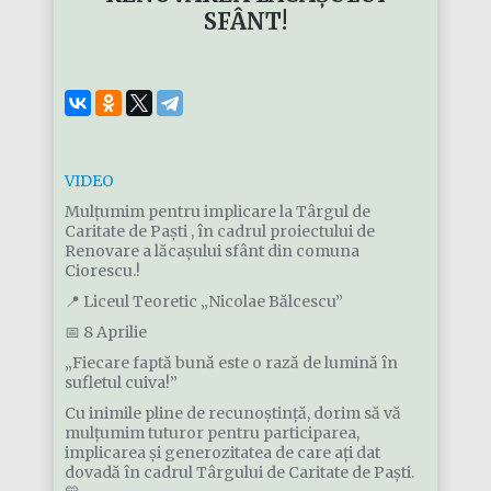
SFÂNT!
VIDEO
Mulțumim pentru implicare la Târgul de
Caritate de Paști , în cadrul proiectului de
Renovare a lăcașului sfânt din comuna
Ciorescu.!
📍 Liceul Teoretic „Nicolae Bălcescu”
📅 8 Aprilie
„Fiecare faptă bună este o rază de lumină în
sufletul cuiva!”
Cu inimile pline de recunoștință, dorim să vă
mulțumim tuturor pentru participarea,
implicarea și generozitatea de care ați dat
dovadă în cadrul Târgului de Caritate de Paști.