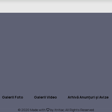
Galerii Foto
Galerii Video
Arhivă Anunțuri și Avize
© 2020 Made with
by Itritiac All Rights Reserved