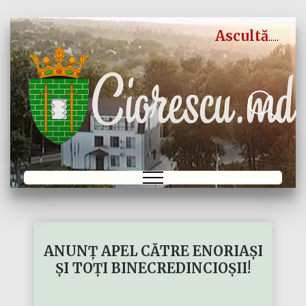
Ascultă
ANUNȚ APEL CĂTRE ENORIAȘI
ȘI TOȚI BINECREDINCIOȘII!