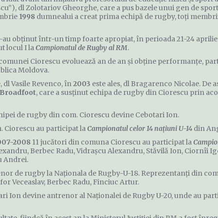
cu”), dl Zolotariov Gheorghe, care a pus bazele unui gen de sport 
embrie
1998
dumnealui a creat prima echipă de rugby, toţi membrii,
au obţinut într-un timp foarte apropiat, în perioada 21-24 aprili
t locul I la
Campionatul de Rugby al RM
.
comunei Ciorescu evoluează an de an şi obţine performanţe, parti
blica Moldova.
 dl Vasile Revenco, în
2003
este ales, dl Bragarenco Nicolae. De 
 Broadfoot
, care a susţinut echipa de rugby din Ciorescu prin ac
hipei de rugby din com. Ciorescu devine Cebotari Ion.
. Ciorescu au participat la
Campionatul celor 14 naţiuni U-14
din Ang
007-2008
11 jucători din comuna Ciorescu au participat la
Campion
Alexandru, Berbec Radu, Vidraşcu Alexandru, Stăvilă Ion, Ciornîi Ig
u Andrei.
renor de rugby la Naţionala de Rugby-U-18. Reprezentanţi din comu
or Veceaslav, Berbec Radu, Finciuc Artur.
ari Ion devine antrenor al Naţionalei de Rugby U-20, unde au partic