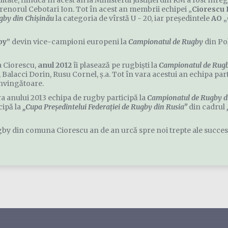
ltate, fiindcă în acest an la Ministerul Justiţiei din RM a fost înre
trenorul Cebotari Ion. Tot în acest an membrii echipei „
Ciorescu
gby din Chişinău
la categoria de vîrstă U - 20, iar preşedintele
AO „
by”
devin vice-campioni europeni la
Campionatul de Rugby
din Pol
a Ciorescu,
anul 2012
îi plasează pe rugbişti la
Campionatul de Rugb
, Balacci Dorin, Rusu Cornel, ş.a. Tot în vara acestui an echipa p
învingătoare.
ra anului 2013 echipa de rugby participă la
Campionatul de Rugby d
cipă la
„Cupa Preşedintelui Federaţiei de Rugby din Rusia”
din cadrul
by din comuna Ciorescu an de an urcă spre noi trepte ale succesulu