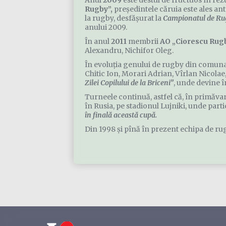
Anul
2009
este destul de fructuos în rezu
Rugby”,
preşedintele căruia este ales an
la rugby, desfăşurat la
Campionatul de Ru
anului 2009.
În anul
2011
membrii
AO „Ciorescu Rug
Alexandru, Nichifor Oleg.
În evoluţia genului de rugby din comun
Chitic Ion, Morari Adrian, Vîrlan Nicolae
Zilei Copilului de la Briceni”
, unde devine 
Turneele continuă, astfel că, în primăva
în Rusia, pe stadionul Lujniki, unde parti
în finală această cupă.
Din 1998 şi pînă în prezent echipa de rug