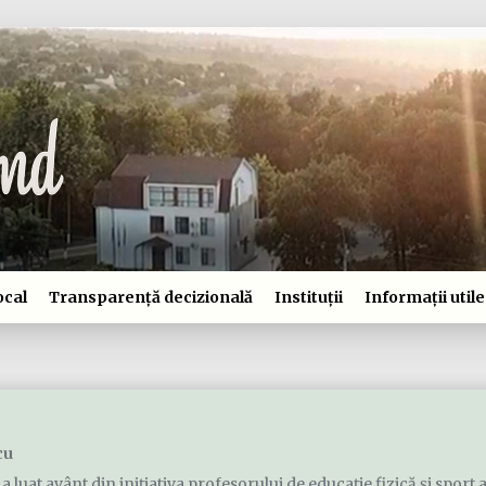
ocal
Transparență decizională
Instituții
Informații utile
cu
 luat avânt din iniţiativa profesorului de educaţie fizică şi sport a