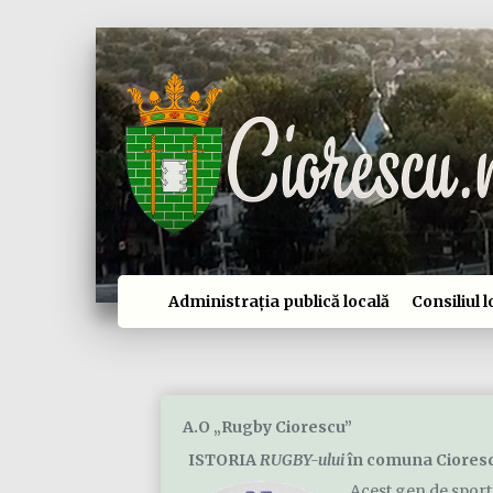
Administrația publică locală
Consiliul l
A.O „Rugby Ciorescu”
ISTORIA
RUGBY-ului
în comuna Ciores
Acest gen de sport a