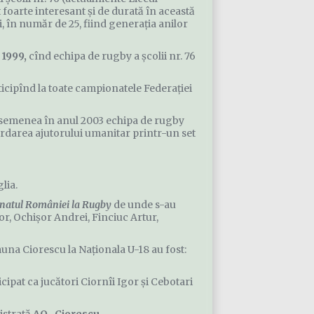
foarte interesant şi de durată în această
 în număr de 25, fiind generaţia anilor
e
1999,
cînd echipa de rugby a şcolii nr. 76
cipînd la toate campionatele Federaţiei
asemenea în anul 2003 echipa de rugby
ordarea ajutorului umanitar printr-un set
lia.
atul României la Rugby
de unde s-au
or, Ochişor Andrei, Finciuc Artur,
na Ciorescu la Naţionala U-18 au fost:
ipat ca jucători Ciornîi Igor şi Cebotari