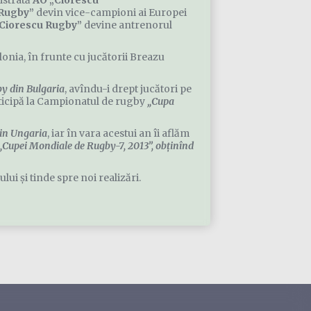
gistrată
AO „Ciorescu
 Rugby”
devin vice-campioni ai Europei
Ciorescu Rugby”
devine antrenorul
onia, în frunte cu jucătorii Breazu
y din Bulgaria
, avîndu-i drept jucători pe
articipă la Campionatul de rugby
„Cupa
in Ungaria
, iar în vara acestui an îi aflăm
„Cupei Mondiale de Rugby-7, 2013”,
obţinînd
i şi tinde spre noi realizări.