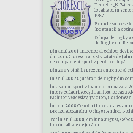
Teoretic „N. Bălces
localitate. În sept
1987.
Primele succese le-
(pe atunci) a obţinu
Echipa de rugby a 
de Rugby din Repu
Din anul
2001
antrenor al echipei devine,
din com. Ciorescu a fost vizitată de
John
de echipament sportiv pentru echipă.
Din
2004
pînă în prezent antrenor al ec
În anul
2007
6 jucători de rugby din com
În sezonul sportiv toamnă-primăvară
2
întors cu lauri. Aceştia au fost: Breazu 
Nichifor Veaceslav, Ţvic Ion, Cordonean
În anul
2008
Cebotari Ion este ales ant
Breazu Alexandru, Ochişor Andrei, Nichif
Tot în anul
2008
, din luna august, Cebot
Ion în calitate de jucător.