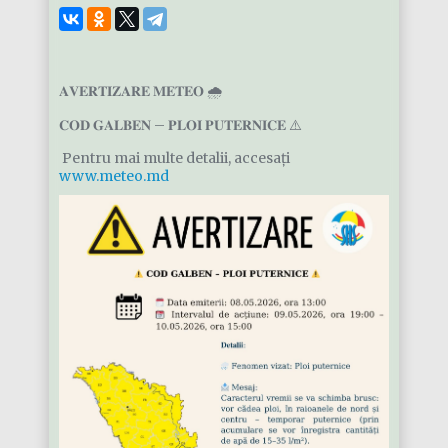
𝐀𝐕𝐄𝐑𝐓𝐈𝐙𝐀𝐑𝐄 𝐌𝐄𝐓𝐄𝐎 🌧️
𝐂𝐎𝐃 𝐆𝐀𝐋𝐁𝐄𝐍 – 𝐏𝐋𝐎𝐈 𝐏𝐔𝐓𝐄𝐑𝐍𝐈𝐂𝐄 ⚠️
️ Pentru mai multe detalii, accesați
www.meteo.md