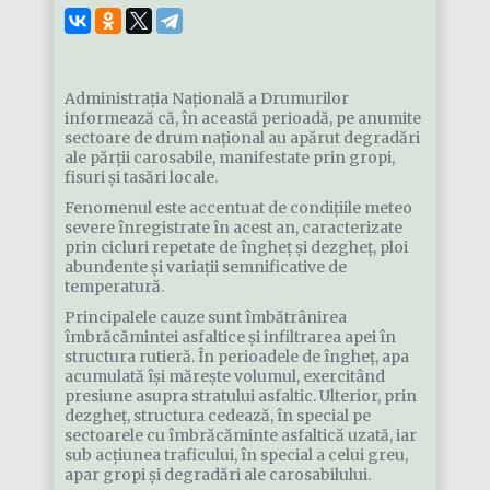
Administraţia Națională a Drumurilor
informează că, în această perioadă, pe anumite
sectoare de drum național au apărut degradări
ale părții carosabile, manifestate prin gropi,
fisuri și tasări locale.
Fenomenul este accentuat de condițiile meteo
severe înregistrate în acest an, caracterizate
prin cicluri repetate de îngheț și dezgheț, ploi
abundente și variații semnificative de
temperatură.
Principalele cauze sunt îmbătrânirea
îmbrăcămintei asfaltice și infiltrarea apei în
structura rutieră. În perioadele de îngheț, apa
acumulată își mărește volumul, exercitând
presiune asupra stratului asfaltic. Ulterior, prin
dezgheț, structura cedează, în special pe
sectoarele cu îmbrăcăminte asfaltică uzată, iar
sub acțiunea traficului, în special a celui greu,
apar gropi și degradări ale carosabilului.