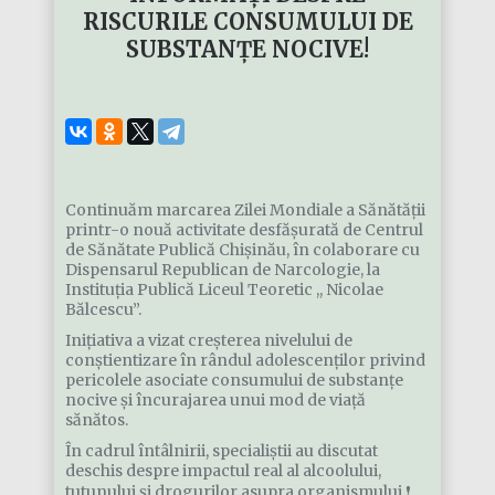
RISCURILE CONSUMULUI DE
SUBSTANȚE NOCIVE!
Continuăm marcarea Zilei Mondiale a Sănătății
printr-o nouă activitate desfășurată de Centrul
de Sănătate Publică Chișinău, în colaborare cu
Dispensarul Republican de Narcologie, la
Instituția Publică Liceul Teoretic ,, Nicolae
Bălcescu”.
Inițiativa a vizat creșterea nivelului de
conștientizare în rândul adolescenților privind
pericolele asociate consumului de substanțe
nocive și încurajarea unui mod de viață
sănătos.
În cadrul întâlnirii, specialiștii au discutat
deschis despre impactul real al alcoolului,
tutunului și drogurilor asupra organismului ❗,