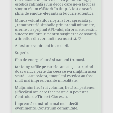
estetică rafinată și un decor care ne-a făcut să
simțim că am călătorit în timp. A fost o seară
plină de emoție, eleganță și bucurie autentică.
Munca voluntarilor noștri a fost apreciată și
„remunerată” simbolic prin premii minunate,
oferite cu sprijinul APL-ului, cărora le adresăm
sincere mulțumiri pentru susținerea constantă
a tinerilor din comunitatea noastră. 🤍
A fost un eveniment incredibil.
Superb.
Plin de energie bună și oameni frumoși.
Iar fotografiile pe care le-am atașat surprind
doar o mică parte din ceea ce s-a simțit în acea
seară… Atmosfera, emoțiile și estetica au fost
mult mai impresionante în realitate.
Mulțumim fiecărui voluntar, fiecărui partener
și fiecărui om care face parte din povestea
Centrului de Tineret Ciorescu.
Împreună construim mai mult decât
evenimente. Construim comunitate.