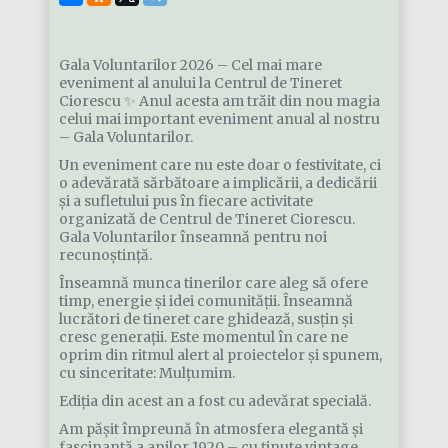
Gala Voluntarilor 2026 – Cel mai mare
eveniment al anului la Centrul de Tineret
Ciorescu ✨ Anul acesta am trăit din nou magia
celui mai important eveniment anual al nostru
– Gala Voluntarilor.
Un eveniment care nu este doar o festivitate, ci
o adevărată sărbătoare a implicării, a dedicării
și a sufletului pus în fiecare activitate
organizată de Centrul de Tineret Ciorescu.
Gala Voluntarilor înseamnă pentru noi
recunoștință.
Înseamnă munca tinerilor care aleg să ofere
timp, energie și idei comunității. Înseamnă
lucrători de tineret care ghidează, susțin și
cresc generații. Este momentul în care ne
oprim din ritmul alert al proiectelor și spunem,
cu sinceritate: Mulțumim.
Ediția din acest an a fost cu adevărat specială.
Am pășit împreună în atmosfera elegantă și
fascinantă a anilor 1920 – cu ținute vintage,