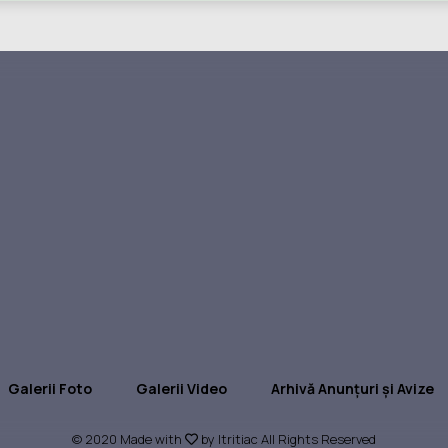
Galerii Foto
Galerii Video
Arhivă Anunțuri și Avize
© 2020 Made with
by Itritiac All Rights Reserved