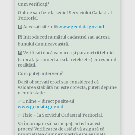
Cum verificați?
Online sau fizic la sediul Serviciului Cadastral
Teritorial
1️⃣ Accesați site-ul🌐
www.geodata.gov.md
2️⃣ Introduceți numărul cadastral sau adresa
bunului dumneavoastră.
3️⃣ Verificați dacă valoarea și parametrii tehnici
(suprafața, conectarea la rețele etc.) corespund
realității.
Cum puteți interveni?
Dacă observați erori sau considerați că
valoarea stabilită nu este corectă, puteți depune
o contestație:
✅ Online – direct pe site-ul
www.geodata.gov.md
✅ Fizic – la Serviciul Cadastral Teritorial.
Vă încurajăm să participați activ la acest
proces! Verificarea de astăzi vă asigură că
proprietatea dumneavoastră este evaluată