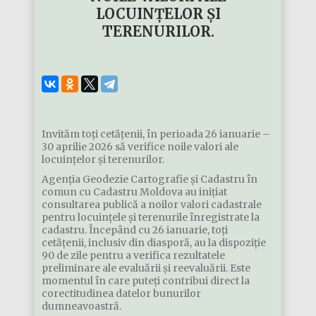
LOCUINȚELOR ȘI
TERENURILOR.
Invităm toți cetățenii, în perioada 26 ianuarie –
30 aprilie 2026 să verifice noile valori ale
locuințelor și terenurilor.
Agenția Geodezie Cartografie și Cadastru în
comun cu Cadastru Moldova au inițiat
consultarea publică a noilor valori cadastrale
pentru locuințele și terenurile înregistrate la
cadastru. Începând cu 26 ianuarie, toți
cetățenii, inclusiv din diasporă, au la dispoziție
90 de zile pentru a verifica rezultatele
preliminare ale evaluării și reevaluării. Este
momentul în care puteți contribui direct la
corectitudinea datelor bunurilor
dumneavoastră.