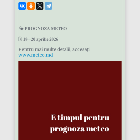
🌤️ 𝐏𝐑𝐎𝐆𝐍𝐎𝐙𝐀 𝐌𝐄𝐓𝐄𝐎
🗓️ 𝟏𝟖–𝟐𝟎 𝐚𝐩𝐫𝐢𝐥𝐢𝐞 𝟐𝟎𝟐𝟔
Pentru mai multe detalii, accesați
www.meteo.md