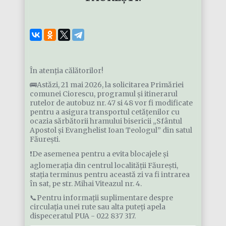
În atenția călătorilor!
🚌Astăzi, 21 mai 2026, la solicitarea Primăriei
comunei Ciorescu, programul și itinerarul
rutelor de autobuz nr. 47 si 48 vor fi modificate
pentru a asigura transportul cetățenilor cu
ocazia sărbătorii hramului bisericii „Sfântul
Apostol și Evanghelist Ioan Teologul” din satul
Făurești.
❗️De asemenea pentru a evita blocajele și
aglomerația din centrul localității Făurești,
stația terminus pentru această zi va fi intrarea
în sat, pe str. Mihai Viteazul nr. 4.
📞Pentru informații suplimentare despre
circulația unei rute sau alta puteți apela
dispeceratul PUA - 022 837 317.