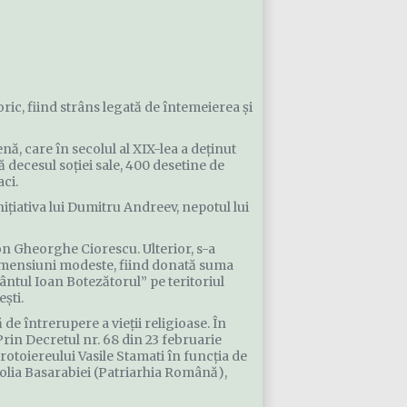
ic, fiind strâns legată de întemeierea și
, care în secolul al XIX-lea a deținut
 decesul soției sale, 400 desetine de
ci.
inițiativa lui Dumitru Andreev, nepotul lui
Ion Gheorghe Ciorescu. Ulterior, s-a
e dimensiuni modeste, fiind donată suma
fântul Ioan Botezătorul” pe teritoriul
ști.
de întrerupere a vieții religioase. În
 Prin Decretul nr. 68 din 23 februarie
protoiereului Vasile Stamati în funcția de
polia Basarabiei (Patriarhia Română),