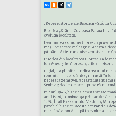
„Repere istorice ale Bisericii «Sfânta C
Biserica „Sfânta Cuvioasa Parascheva” di
evoluția localității.
Denumirea comunei Ciorescu provine de l
moșii pe aceste meleaguri. Acesta a deced
pământ să fie transmise zemstvei din Ch
Biserica din localitatea Ciorescu a fost co
Ion Gheorghe Ciorescu, ctitorul bisericii
Inițial, s-a planificat ridicarea unui mic
renunțat la această idee, întrucât în loc
necesară zemstvei. Această intenție nu s-a
Școlii Agricole. Se presupune că mormânt
În anul 1946, biserica a fost transformat
anul 1996, la insistența primarului de atu
1996, Înalt Preasfințitul Vladimir, Mitrop
paroh al bisericii, acesta activând cu d
marcând o nouă etapă în evoluția sa spir