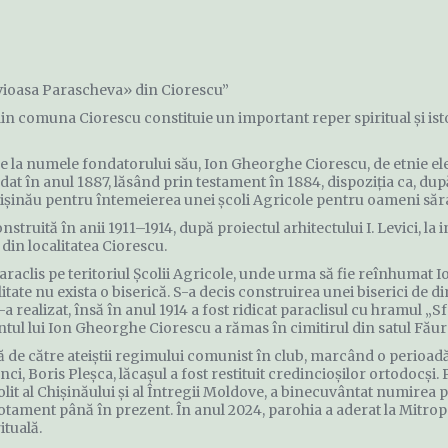
uvioasa Parascheva» din Ciorescu”
n comuna Ciorescu constituie un important reper spiritual și istor
a numele fondatorului său, Ion Gheorghe Ciorescu, de etnie elenă
at în anul 1887, lăsând prin testament în 1884, dispoziția ca, după
ișinău pentru întemeierea unei școli Agricole pentru oameni săra
nstruită în anii 1911–1914, după proiectul arhitectului I. Levici, la 
 din localitatea Ciorescu.
 paraclis pe teritoriul Școlii Agricole, unde urma să fie reînhumat 
alitate nu exista o biserică. S-a decis construirea unei biserici d
 realizat, însă în anul 1914 a fost ridicat paraclisul cu hramul „S
ul lui Ion Gheorghe Ciorescu a rămas în cimitirul din satul Făure
ă de către ateiștii regimului comunist în club, marcând o perioadă 
nci, Boris Pleşca, lăcașul a fost restituit credincioșilor ortodocși.
olit al Chișinăului și al Întregii Moldove, a binecuvântat numirea 
evotament până în prezent. În anul 2024, parohia a aderat la Mitro
ituală.