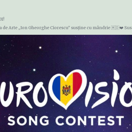
01!
a de Arte „Ion Gheorghe Ciorescu” susține cu mândrie 🇲🇩❤️ Sus