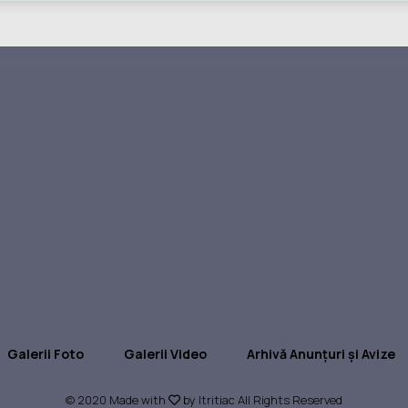
Galerii Foto
Galerii Video
Arhivă Anunțuri și Avize
© 2020 Made with
by Itritiac All Rights Reserved