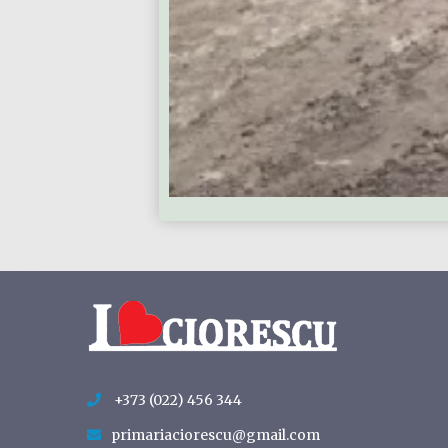
+373 (022) 456 344
primariaciorescu@gmail.com