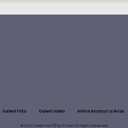
Galerii Foto
Galerii Video
Arhivă Anunțuri și Avize
© 2020 Made with
by Itritiac All Rights Reserved