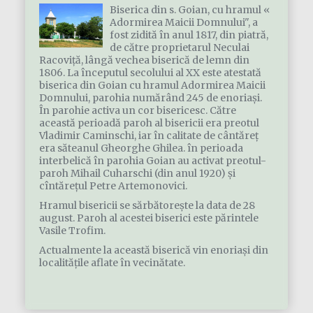
Biserica din s. Goian, cu hramul «
Adormirea Maicii Domnului", a
fost zidită în anul 1817, din piatră,
de către proprietarul Neculai
Racoviţă, lângă vechea biserică de lemn din
1806. La începutul secolului al XX este atestată
biserica din Goian cu hramul Adormirea Maicii
Domnului, parohia numărând 245 de enoriaşi.
În parohie activa un cor bisericesc. Către
această perioadă paroh al bisericii era preotul
Vladimir Caminschi, iar în calitate de cântăreţ
era săteanul Gheorghe Ghilea. în perioada
interbelică în parohia Goian au activat preotul-
paroh Mihail Cuharschi (din anul 1920) şi
cîntăreţul Petre Artemonovici.
Hramul bisericii se sărbătoreşte la data de 28
august. Paroh al acestei biserici este părintele
Vasile Trofim.
Actualmente la această biserică vin enoriaşi din
localităţile aflate în vecinătate.